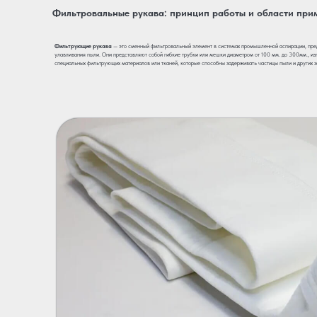
Фильтровальные рукава: принцип работы и области при
Фильтрующие рукава
— это сменный фильтровальный элемент в системах промышленной аспирации, пре
улавливания пыли. Они представляют собой гибкие трубки или мешки диаметром от 100 мм. до 300мм., из
специальных фильтрующих материалов или тканей, которые способны задерживать частицы пыли и других з