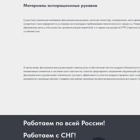
Материалы аспирационных рукавов
Существуют различные материалы фильтровальных рукавов, включая полиэстер, полипропилен, мета-арамид
конкретного типа определяется условиями эксплуатации и требованиями технологического процесса. Напр
абразивному износу и большинству органических растворителей, в то время как рукава из PTFE (тефлона)
устойчивостью.
В заключении, фильтровальные рукава играют важную роль в обеспечении чистоты воздуха и безопасности
незаменимым элементом в системах пыле-газоочистки, помогая предотвратить загрязнение окружающей ср
фильтровального рукава может значительно улучшить эффективность очистки воздуха и продлить срок сл
материалов и производственные стандарты при выборе производства фильтровальных рукавов для вашего п
Работаем по всей России!
Работаем с СНГ!