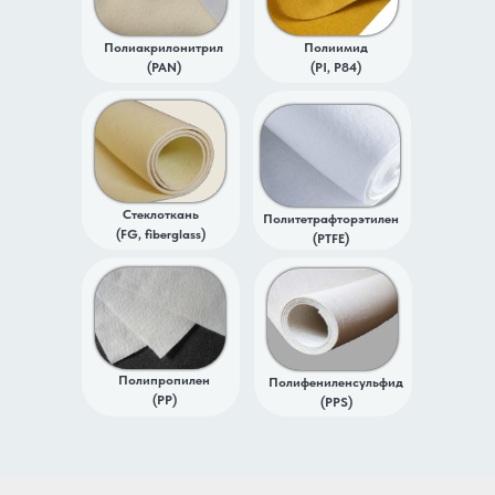
Полиакрилонитрил
Полиимид
(PAN)
(PI, P84)
Стеклоткань
Политетрафторэтилен
(FG, fiberglass)
(PTFE)
Полипропилен
Полифениленсульфид
(PP)
(PPS)